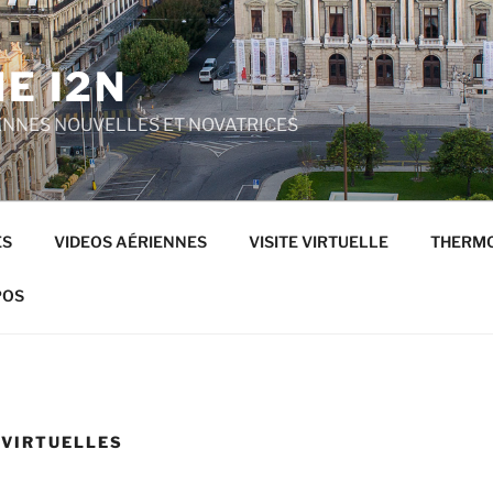
E I2N
ENNES NOUVELLES ET NOVATRICES
ES
VIDEOS AÉRIENNES
VISITE VIRTUELLE
THERMO
POS
 VIRTUELLES